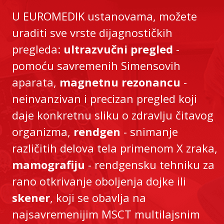
U EUROMEDIK ustanovama, možete
uraditi sve vrste dijagnostičkih
pregleda:
ultrazvučni pregled
-
pomoću savremenih Simensovih
aparata,
magnetnu rezonancu
-
neinvanzivan i precizan pregled koji
daje konkretnu sliku o zdravlju čitavog
organizma,
rendgen
- snimanje
različitih delova tela primenom X zraka,
mamografiju
- rendgensku tehniku za
rano otkrivanje oboljenja dojke ili
skener
, koji se obavlja na
najsavremenijim MSCT multilajsnim