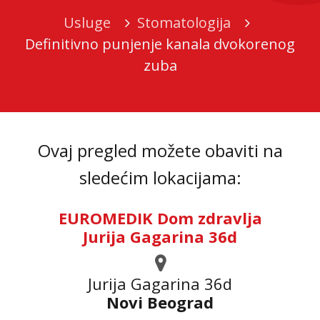
Usluge
Stomatologija
Definitivno punjenje kanala dvokorenog
zuba
Ovaj pregled možete obaviti na
sledećim lokacijama:
EUROMEDIK Dom zdravlja
Jurija Gagarina 36d
Jurija Gagarina 36d
Novi Beograd