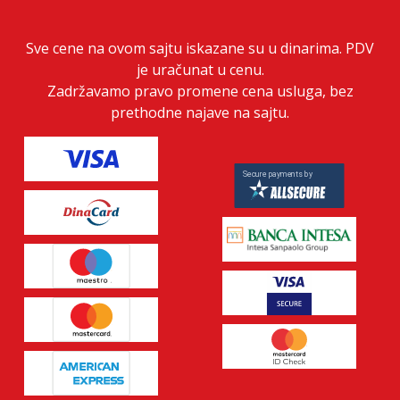
Sve cene na ovom sajtu iskazane su u dinarima. PDV
je uračunat u cenu.
Zadržavamo pravo promene cena usluga, bez
prethodne najave na sajtu.