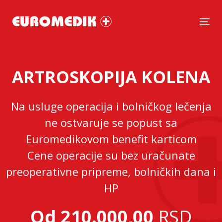
Tog
ARTROSKOPIJA KOLENA
Na usluge operacija i bolničkog lečenja
ne ostvaruje se popust sa
Euromedikovom benefit karticom
Cene operacije su bez uračunate
preoperativne pripreme, bolničkih dana i
HP
Od 210.000,00
RSD