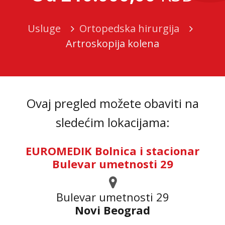
Usluge
Ortopedska hirurgija
Artroskopija kolena
Ovaj pregled možete obaviti na
sledećim lokacijama:
EUROMEDIK Bolnica i stacionar
Bulevar umetnosti 29
Bulevar umetnosti 29
Novi Beograd