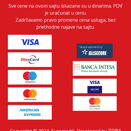
Sve cene na ovom sajtu iskazane su u dinarima. PDV
je uračunat u cenu.
Zadržavamo pravo promene cena usluga, bez
prethodne najave na sajtu.
ZDRA
Copyright © 2024, Euromedik. Developed by