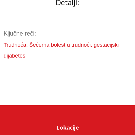
Detalji:
Ključne reči:
Trudnoća, Šećerna bolest u trudnoći, gestacijski
dijabetes
Lokacije