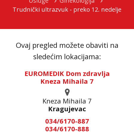
Usluge
Ginekologija
Trudnički ultrazvuk - preko 12. nedelje
Ovaj pregled možete obaviti na
sledećim lokacijama:
EUROMEDIK Dom zdravlja
Kneza Mihaila 7
Kneza Mihaila 7
Kragujevac
034/6170-887
034/6170-888