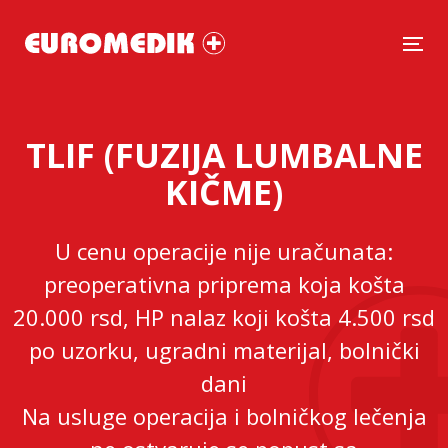
Tog
TLIF (FUZIJA LUMBALNE
KIČME)
U cenu operacije nije uračunata:
preoperativna priprema koja košta
20.000 rsd, HP nalaz koji košta 4.500 rsd
po uzorku, ugradni materijal, bolnički
dani
Na usluge operacija i bolničkog lečenja