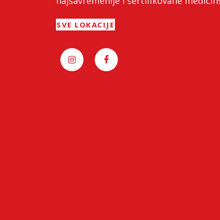
najsavremenije i sertifikovane medici
SVE LOKACIJE