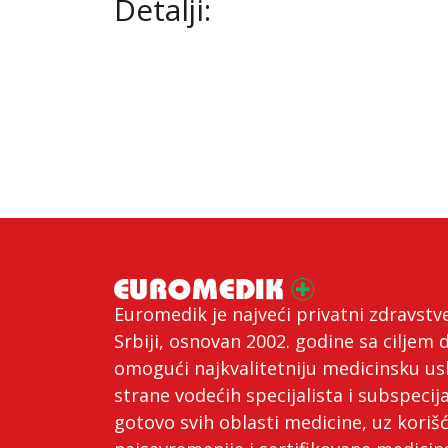
Detalji:
Euromedik je najveći privatni zdravstv
Srbiji, osnovan 2002. godine sa ciljem 
omogući najkvalitetniju medicinsku us
strane vodećih specijalista i subspecija
gotovo svih oblasti medicine, uz koriš