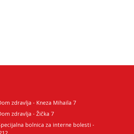
m zdravlja - Kneza Mihaila 7
m zdravlja - Žička 7
cijalna bolnica za interne bolesti -
212