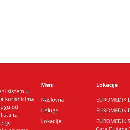
Meni
Lokacije
eni sistem u
da korisnicima
Naslovna
EUROMEDIK Do
lugu od
Usluge
EUROMEDIK Do
lista iz
Lokacije
EUROMEDIK Spe
ćenje
Cara Dušana 