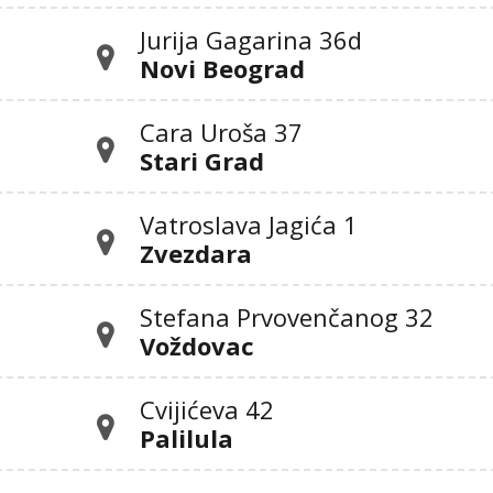
Jurija Gagarina 36d
Novi Beograd
Cara Uroša 37
Stari Grad
Vatroslava Jagića 1
Zvezdara
Stefana Prvovenčanog 32
Voždovac
Cvijićeva 42
Palilula