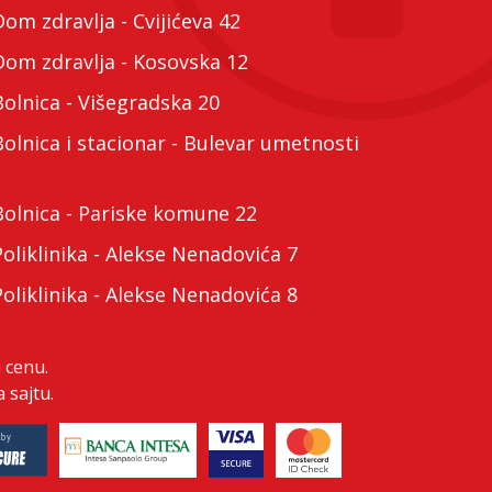
m zdravlja - Cvijićeva 42
m zdravlja - Kosovska 12
lnica - Višegradska 20
lnica i stacionar - Bulevar umetnosti
lnica - Pariske komune 22
liklinika - Alekse Nenadovića 7
liklinika - Alekse Nenadovića 8
 cenu.
 sajtu.