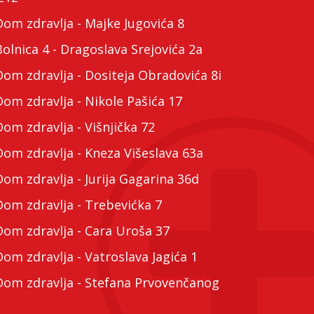
m zdravlja - Majke Jugovića 8
lnica 4 - Dragoslava Srejovića 2a
m zdravlja - Dositeja Obradovića 8i
m zdravlja - Nikole Pašića 17
m zdravlja - Višnjička 72
m zdravlja - Kneza Višeslava 63a
m zdravlja - Jurija Gagarina 36d
m zdravlja - Trebevićka 7
m zdravlja - Cara Uroša 37
m zdravlja - Vatroslava Jagića 1
m zdravlja - Stefana Prvovenčanog