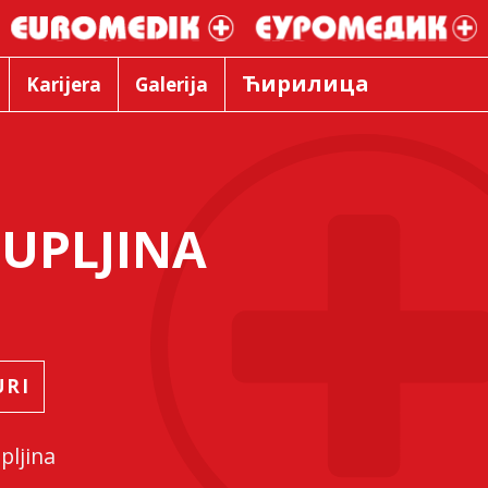
Ћирилица
Karijera
Galerija
UPLJINA
URI
pljina