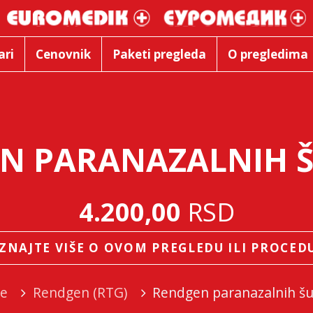
ari
Cenovnik
Paketi pregleda
O pregledima
N PARANAZALNIH Š
4.200,00
RSD
ZNAJTE VIŠE O OVOM PREGLEDU ILI PROCED
ge
Rendgen (RTG)
Rendgen paranazalnih šu