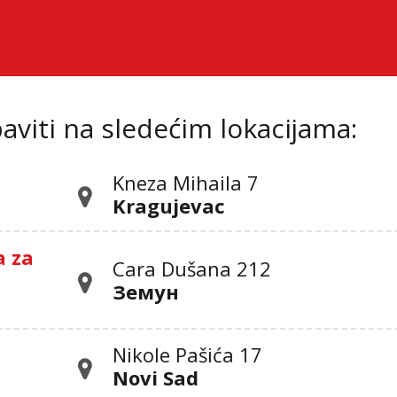
viti na sledećim lokacijama:
Kneza Mihaila 7
Kragujevac
a za
Cara Dušana 212
Земун
Nikole Pašića 17
Novi Sad