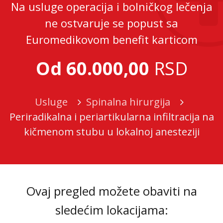
Na usluge operacija i bolničkog lečenja
ne ostvaruje se popust sa
Euromedikovom benefit karticom
Od 60.000,00
RSD
Usluge
Spinalna hirurgija
Periradikalna i periartikularna infiltracija na
kičmenom stubu u lokalnoj anesteziji
Ovaj pregled možete obaviti na
sledećim lokacijama: