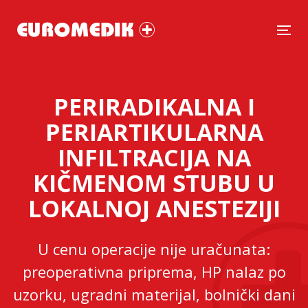
Tog
PERIRADIKALNA I
PERIARTIKULARNA
INFILTRACIJA NA
KIČMENOM STUBU U
LOKALNOJ ANESTEZIJI
U cenu operacije nije uračunata:
preoperativna priprema, HP nalaz po
uzorku, ugradni materijal, bolnički dani