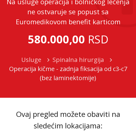
Na usluge operacija i bolničkog lečenja
ne ostvaruje se popust sa
Euromedikovom benefit karticom
580.000,00
RSD
Usluge
Spinalna hirurgija
Operacija kičme - zadnja fiksacija od c3-c7
(bez laminektomije)
Ovaj pregled možete obaviti na
sledećim lokacijama: