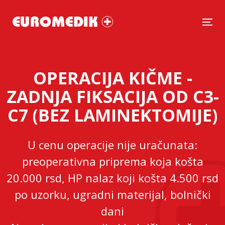
Tog
OPERACIJA KIČME -
ZADNJA FIKSACIJA OD C3-
C7 (BEZ LAMINEKTOMIJE)
U cenu operacije nije uračunata:
preoperativna priprema koja košta
20.000 rsd, HP nalaz koji košta 4.500 rsd
po uzorku, ugradni materijal, bolnički
dani