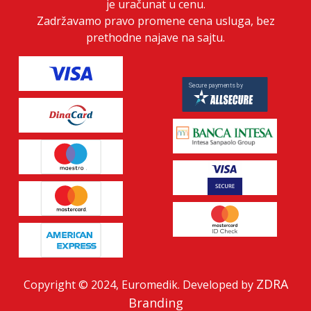
je uračunat u cenu.
Zadržavamo pravo promene cena usluga, bez
prethodne najave na sajtu.
ZDRA
Copyright © 2024, Euromedik. Developed by
Branding