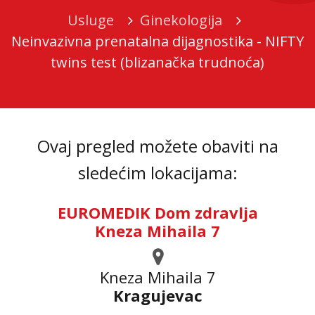
Usluge
Ginekologija
Neinvazivna prenatalna dijagnostika - NIFTY
twins test (blizanačka trudnoća)
Ovaj pregled možete obaviti na
sledećim lokacijama:
EUROMEDIK Dom zdravlja
Kneza Mihaila 7
Kneza Mihaila 7
Kragujevac