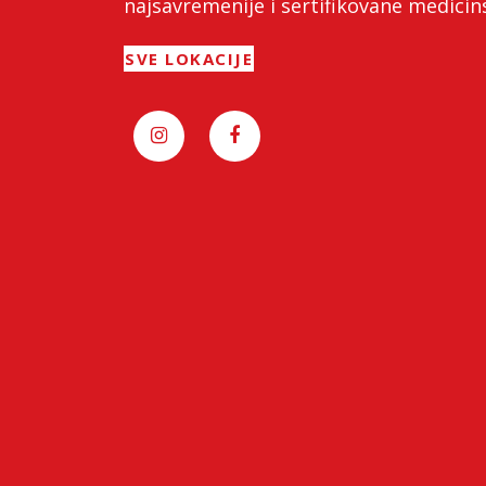
najsavremenije i sertifikovane medici
SVE LOKACIJE