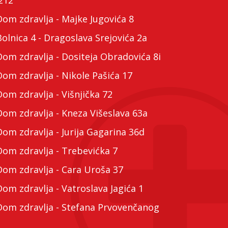
m zdravlja - Majke Jugovića 8
lnica 4 - Dragoslava Srejovića 2a
m zdravlja - Dositeja Obradovića 8i
m zdravlja - Nikole Pašića 17
m zdravlja - Višnjička 72
m zdravlja - Kneza Višeslava 63a
m zdravlja - Jurija Gagarina 36d
m zdravlja - Trebevićka 7
m zdravlja - Cara Uroša 37
m zdravlja - Vatroslava Jagića 1
m zdravlja - Stefana Prvovenčanog