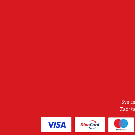
Sve c
Zadrža