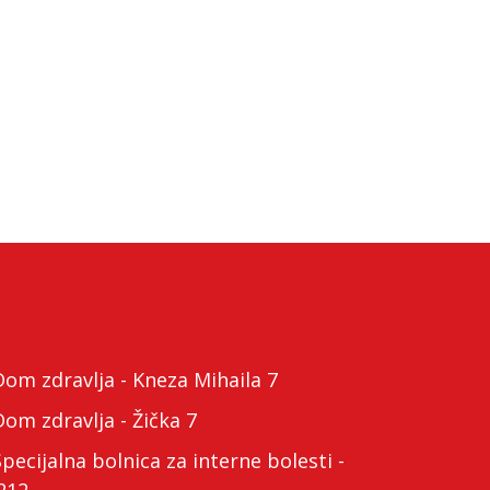
m zdravlja - Kneza Mihaila 7
m zdravlja - Žička 7
cijalna bolnica za interne bolesti -
212