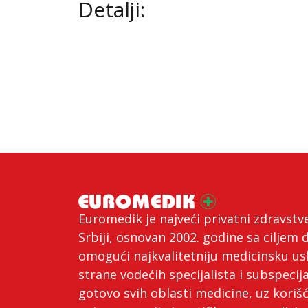
Detalji:
Euromedik je najveći privatni zdravstv
Srbiji, osnovan 2002. godine sa ciljem 
omogući najkvalitetniju medicinsku us
strane vodećih specijalista i subspecija
gotovo svih oblasti medicine, uz koriš