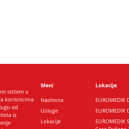
Meni
Lokacije
eni sistem u
da korisnicima
Naslovna
EUROMEDIK Do
lugu od
Usluge
EUROMEDIK Do
lista iz
Lokacije
EUROMEDIK Spe
ćenje
Cara Dušana 