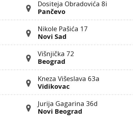
Dositeja Obradovića 8i
Pančevo
Nikole Pašića 17
Novi Sad
Višnjička 72
Beograd
Kneza Višeslava 63a
Vidikovac
Jurija Gagarina 36d
Novi Beograd