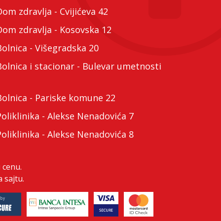
m zdravlja - Cvijićeva 42
m zdravlja - Kosovska 12
lnica - Višegradska 20
lnica i stacionar - Bulevar umetnosti
lnica - Pariske komune 22
liklinika - Alekse Nenadovića 7
liklinika - Alekse Nenadovića 8
 cenu.
 sajtu.