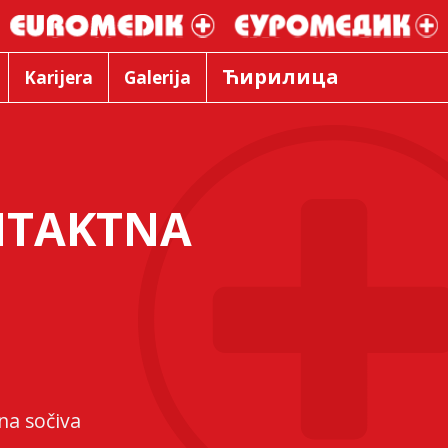
Ћирилица
Karijera
Galerija
NTAKTNA
na sočiva