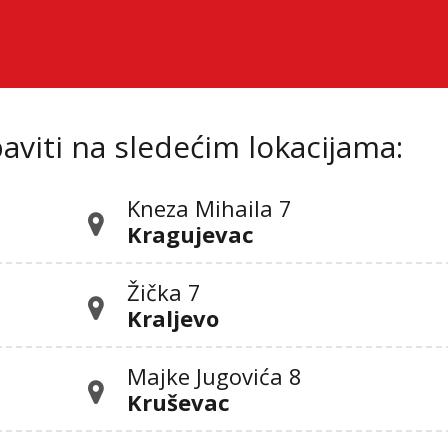
viti na sledećim lokacijama:
Kneza Mihaila 7
Kragujevac
Žička 7
Kraljevo
Majke Jugovića 8
Kruševac