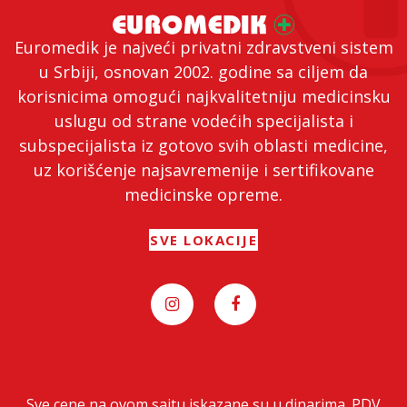
Euromedik je najveći privatni zdravstveni sistem
u Srbiji, osnovan 2002. godine sa ciljem da
korisnicima omogući najkvalitetniju medicinsku
uslugu od strane vodećih specijalista i
subspecijalista iz gotovo svih oblasti medicine,
uz korišćenje najsavremenije i sertifikovane
medicinske opreme.
SVE LOKACIJE
Sve cene na ovom sajtu iskazane su u dinarima. PDV