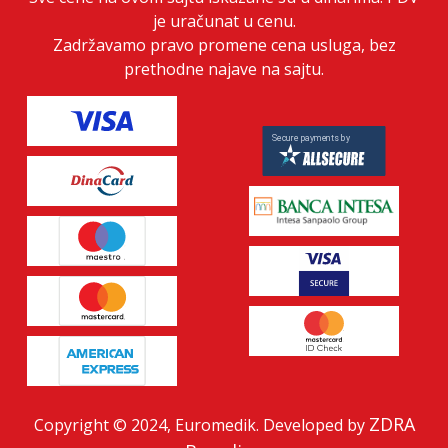
je uračunat u cenu.
Zadržavamo pravo promene cena usluga, bez
prethodne najave na sajtu.
ZDRA
Copyright © 2024, Euromedik. Developed by