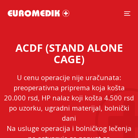
Tog
ACDF (STAND ALONE
CAGE)
U cenu operacije nije uračunata:
preoperativna priprema koja košta
20.000 rsd, HP nalaz koji košta 4.500 rsd
po uzorku, ugradni materijal, bolnički
dani
Na usluge operacija i bolničkog lečenja